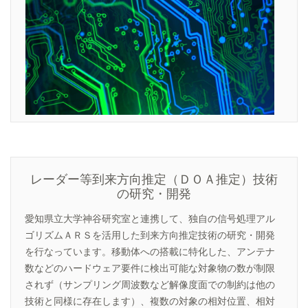
レーダー等到来方向推定（ＤＯＡ推定）技術
の研究・開発
愛知県立大学神谷研究室と連携して、独自の信号処理アル
ゴリズムＡＲＳを活用した到来方向推定技術の研究・開発
を行なっています。移動体への搭載に特化した、アンテナ
数などのハードウェア要件に検出可能な対象物の数が制限
されず（サンプリング周波数など解像度面での制約は他の
技術と同様に存在します）、複数の対象の相対位置、相対