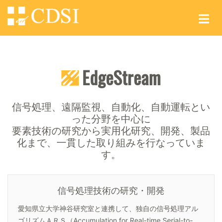
jjjjj
EdgeStream
信号処理、遠隔監視、自動化、自動運転とい
った分野を中心に
要素技術の研究から実用化研究、開発、製品
化まで、一貫した取り組みを行なっていま
す。
信号処理技術の研究・開発
愛知県立大学神谷研究室と連携して、独自の信号処理アル
ゴリズムＡＲＳ（Accumulation for Real-time Serial-to-